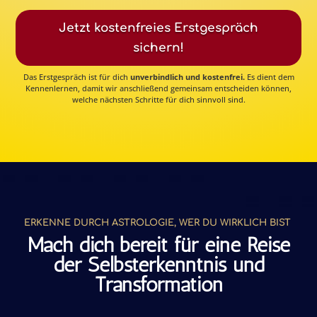
Jetzt kostenfreies Erstgespräch
sichern!
Das Erstgespräch ist für dich
unverbindlich und kostenfrei
.
Es dient dem
Kennenlernen, damit wir anschließend gemeinsam entscheiden können,
welche nächsten Schritte für dich sinnvoll sind.
ERKENNE DURCH ASTROLOGIE, WER DU WIRKLICH BIST
Mach dich bereit für eine Reise
der Selbsterkenntnis und
Transformation