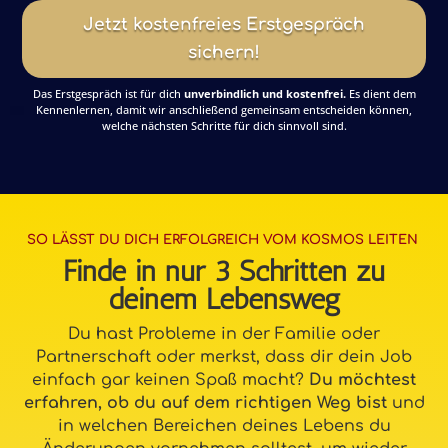
Jetzt kostenfreies Erstgespräch
sichern!
Das Erstgespräch ist für dich
unverbindlich und kostenfrei
.
Es dient dem
Kennenlernen, damit wir anschließend gemeinsam entscheiden können,
welche nächsten Schritte für dich sinnvoll sind.
SO LÄSST DU DICH ERFOLGREICH VOM KOSMOS LEITEN
Finde in nur 3 Schritten zu
deinem Lebensweg
Du hast Probleme in der Familie oder
Partnerschaft oder merkst, dass dir dein Job
einfach gar keinen Spaß macht?
Du möchtest
erfahren, ob du auf dem richtigen Weg bist
und
in welchen Bereichen deines Lebens du